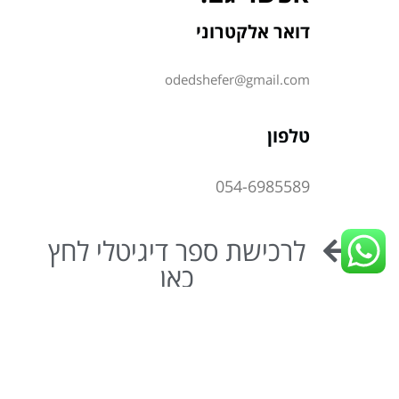
דואר אלקטרוני
odedshefer@gmail.com
טלפון
054-6985589
לרכישת ספר דיגיטלי לחץ
כאן
אודות
יעוץ אישי
יעוץ למנהלים
ניהול מתוך שקט ועוצמה