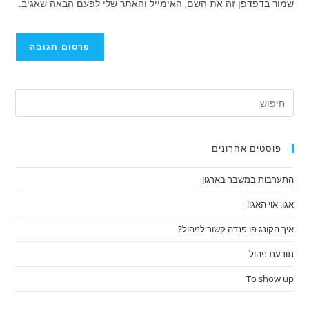
שמור בדפדפן זה את השם, האימייל והאתר שלי לפעם הבאה שאגיב.
כדי
האינטרנט
להגיב
שלך
(אופציונלי)
פוסטים אחרונים
התערבות במשבר בארגון
אגו. אוי האגו!
איך הקונג פו פנדה קשור לניהול?
תודעת ניהול
To show up